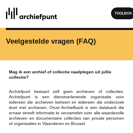
Archiefpunt (nl)
TOOLBOX
Veelgestelde vragen (FAQ)
Ik zoek archief
Archiefbank
Erfgoedkaart
Mag ik een archief of collectie raadplegen uit jullie
collectie?
Ik heb archief
Archiefpunt bewaart zelf geen archieven of collecties.
Archiefpunt is een dienstverlenende organisatie voor
Mijn fiches
iedereen die archieven beheert en iedereen die onderzoek
Voeg een fiche toe
doet met archieven. Onze Archiefbank is een databank die
ernaar streeft informatie te verzamelen over alle waardevolle
Een nieuwe thuis voor mijn archief
archieven en documentaire collecties van private personen
of organisaties in Vlaanderen en Brussel.