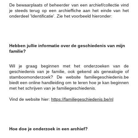
Ontdek meer
De bewaarplaats of beheerder van een archief/collectie vind
je steeds terug op een archieffiche aan het einde van het
Nieuws & activiteiten
onderdeel 'Identificatie'. Zie het voorbeeld hieronder:
Archief in de kijker
Campagnes
Webtentoonstellingen
Hebben jullie informatie over de geschiedenis van mijn
familie?
Over Archiefpunt
Wil je graag beginnen met het onderzoeken van de
geschiedenis van je familie, ook gekend als genealogie of
Team
stamboomonderzoek? De website familiegeschiedenis.be
Bestuur
biedt een online handleiding om te leren hoe je kan beginnen
Partners
met het schrijven van je familiegeschiedenis.
Missie & visie
Jaarverslagen
Vind de website hier:
https://familiegeschiedenis.be/nl
Contact
Hoe doe je onderzoek in een archief?
Inloggen