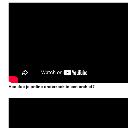
Nieuws
Nieuws en kalender
Webtentoonstellingen
In de kijker
Campagnes
Over ons
Over ons
Hoe doe je online onderzoek in een archief?
Contact
De partners van Archiefpunt
Bezoek
Bezoek oorlogsbronnen.be